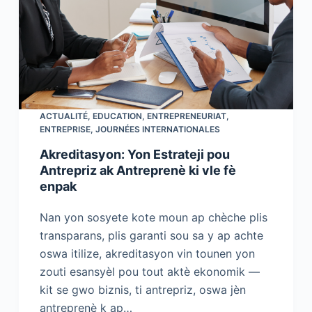
ACTUALITÉ
,
EDUCATION
,
ENTREPRENEURIAT
,
ENTREPRISE
,
JOURNÉES INTERNATIONALES
Akreditasyon: Yon Estrateji pou
Antrepriz ak Antreprenè ki vle fè
enpak
Nan yon sosyete kote moun ap chèche plis
transparans, plis garanti sou sa y ap achte
oswa itilize, akreditasyon vin tounen yon
zouti esansyèl pou tout aktè ekonomik —
kit se gwo biznis, ti antrepriz, oswa jèn
antreprenè k ap…