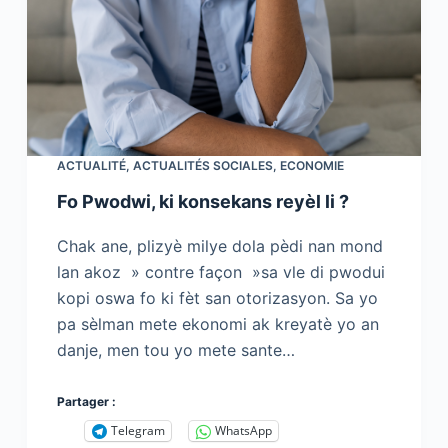
ACTUALITÉ
,
ACTUALITÉS SOCIALES
,
ECONOMIE
Fo Pwodwi, ki konsekans reyèl li ?
Chak ane, plizyè milye dola pèdi nan mond
lan akoz » contre façon »sa vle di pwodui
kopi oswa fo ki fèt san otorizasyon. Sa yo
pa sèlman mete ekonomi ak kreyatè yo an
danje, men tou yo mete sante…
Partager :
Telegram
WhatsApp