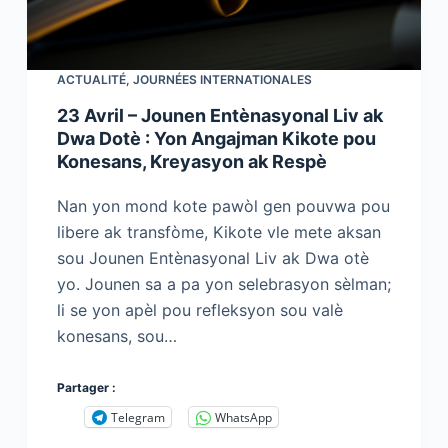
ACTUALITÉ
,
JOURNÉES INTERNATIONALES
23 Avril – Jounen Entènasyonal Liv ak
Dwa Dotè : Yon Angajman Kikote pou
Konesans, Kreyasyon ak Respè
Nan yon mond kote pawòl gen pouvwa pou
libere ak transfòme, Kikote vle mete aksan
sou Jounen Entènasyonal Liv ak Dwa otè
yo. Jounen sa a pa yon selebrasyon sèlman;
li se yon apèl pou refleksyon sou valè
konesans, sou…
Partager :
Telegram
WhatsApp