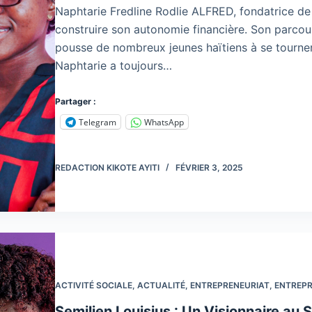
Naphtarie Fredline Rodlie ALFRED, fondatrice de
construire son autonomie financière. Son parcours 
pousse de nombreux jeunes haïtiens à se tourner 
Naphtarie a toujours…
Partager :
Telegram
WhatsApp
REDACTION KIKOTE AYITI
FÉVRIER 3, 2025
ACTIVITÉ SOCIALE
,
ACTUALITÉ
,
ENTREPRENEURIAT
,
ENTREPR
Semilien Louisius : Un Visionnaire au 