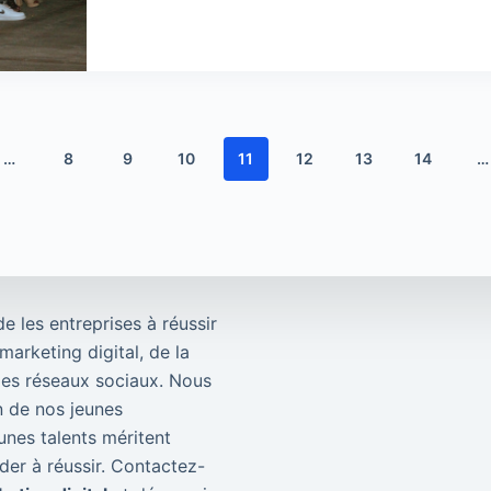
…
8
9
10
11
12
13
14
…
de les entreprises à réussir
arketing digital, de la
 les réseaux sociaux. Nous
 de nos jeunes
unes talents méritent
der à réussir. Contactez-