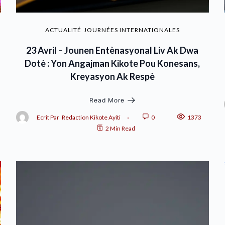
ACTUALITÉ
JOURNÉES INTERNATIONALES
23 Avril – Jounen Entènasyonal Liv Ak Dwa
Dotè : Yon Angajman Kikote Pou Konesans,
Kreyasyon Ak Respè
Read More
Ecrit Par
Redaction Kikote Ayiti
0
1373
2 Min Read