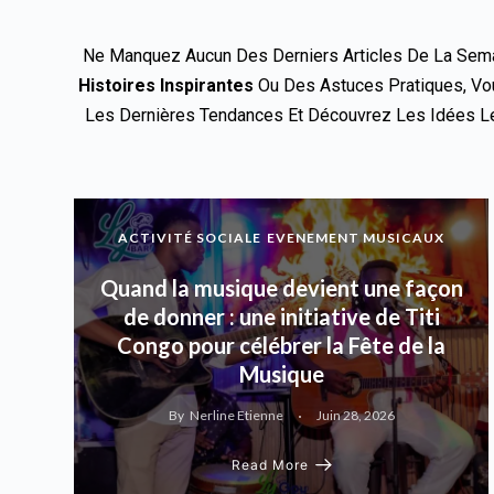
Ne Manquez Aucun Des Derniers Articles De La Sema
Histoires Inspirantes
Ou Des Astuces Pratiques, Vou
Les Dernières Tendances Et Découvrez Les Idées Les
ACTIVITÉ SOCIALE
EVENEMENT MUSICAUX
Quand la musique devient une façon
de donner : une initiative de Titi
Congo pour célébrer la Fête de la
Musique
By
Nerline Etienne
Juin 28, 2026
Read More