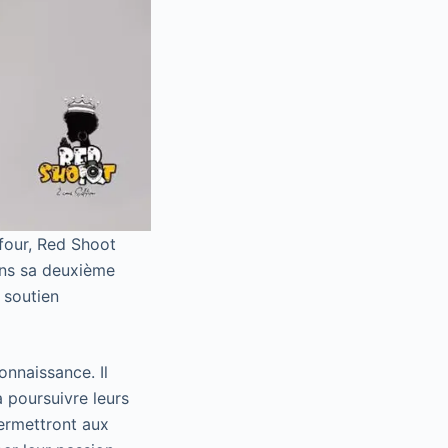
efour, Red Shoot
ans sa deuxième
 soutien
nnaissance. Il
 à poursuivre leurs
permettront aux