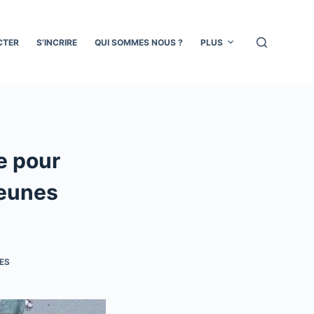
CTER
S’INCRIRE
QUI SOMMES NOUS ?
PLUS
e pour
jeunes
ES