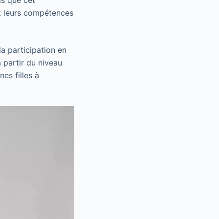
is que cet
et leurs compétences
a participation en
à partir du niveau
es filles à