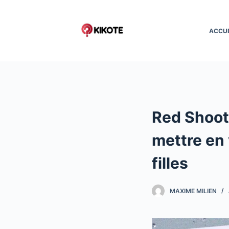
P
a
ACCUE
s
s
e
r
a
u
Red Shoot
c
o
mettre en 
n
t
filles
e
n
MAXIME MILIEN
u