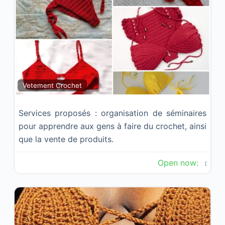
Fav
Vetement Crochet
Services proposés : organisation de séminaires
pour apprendre aux gens à faire du crochet, ainsi
que la vente de produits.
Open now
: