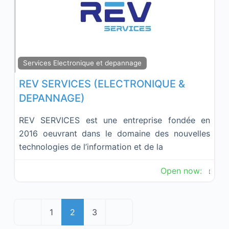
Fav
Services Electronique et depannage
REV SERVICES (ELECTRONIQUE &
DEPANNAGE)
REV SERVICES est une entreprise fondée en
2016 oeuvrant dans le domaine des nouvelles
technologies de l’information et de la
Open now
:
Posts
Newer posts
Older posts
1
2
3
navigation