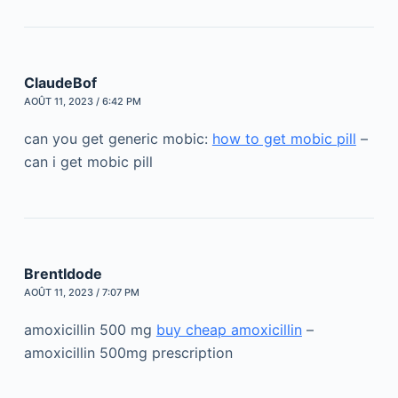
ClaudeBof
AOÛT 11, 2023 / 6:42 PM
can you get generic mobic:
how to get mobic pill
–
can i get mobic pill
BrentIdode
AOÛT 11, 2023 / 7:07 PM
amoxicillin 500 mg
buy cheap amoxicillin
–
amoxicillin 500mg prescription