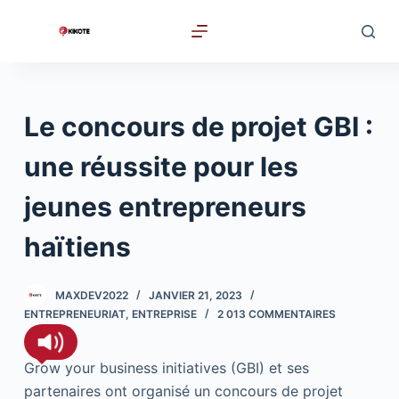
P
a
s
s
e
Le concours de projet GBI :
r
a
une réussite pour les
u
jeunes entrepreneurs
c
o
haïtiens
n
t
MAXDEV2022
JANVIER 21, 2023
e
ENTREPRENEURIAT
,
ENTREPRISE
2 013 COMMENTAIRES
n
u
Grow your business initiatives (GBI) et ses
partenaires ont organisé un concours de projet