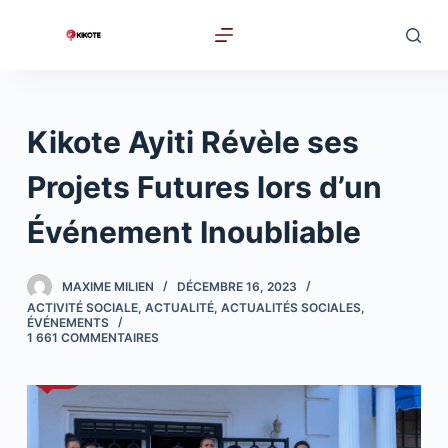
P
a
s
s
e
Kikote Ayiti Révèle ses
r
a
Projets Futures lors d’un
u
Événement Inoubliable
c
o
n
MAXIME MILIEN
DÉCEMBRE 16, 2023
t
ACTIVITÉ SOCIALE
,
ACTUALITÉ
,
ACTUALITÉS SOCIALES
,
ÉVÉNEMENTS
e
1 661 COMMENTAIRES
n
u