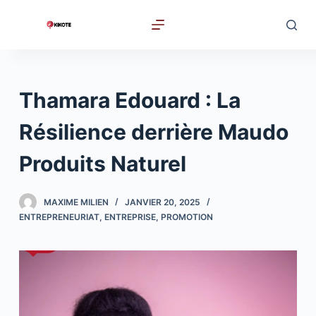
P
a
s
s
e
Thamara Edouard : La
r
a
Résilience derrière Maudo
u
Produits Naturel
c
o
n
MAXIME MILIEN
JANVIER 20, 2025
t
ENTREPRENEURIAT
,
ENTREPRISE
,
PROMOTION
e
n
u