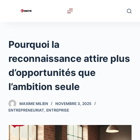
P
a
s
s
e
Pourquoi la
r
a
reconnaissance attire plus
u
d’opportunités que
c
o
l’ambition seule
n
t
MAXIME MILIEN
NOVEMBRE 3, 2025
e
ENTREPRENEURIAT
,
ENTREPRISE
n
u