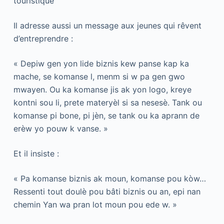
touristique
Il adresse aussi un message aux jeunes qui rêvent
d’entreprendre :
« Depiw gen yon lide biznis kew panse kap ka
mache, se komanse l, menm si w pa gen gwo
mwayen. Ou ka komanse jis ak yon logo, kreye
kontni sou li, prete materyèl si sa nesesè. Tank ou
komanse pi bone, pi jèn, se tank ou ka aprann de
erèw yo pouw k vanse. »
Et il insiste :
« Pa komanse biznis ak moun, komanse pou kòw…
Ressenti tout doulè pou bâti biznis ou an, epi nan
chemin Yan wa pran lot moun pou ede w. »