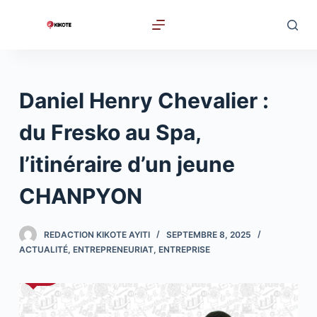
P
a
s
s
e
Daniel Henry Chevalier :
r
a
du Fresko au Spa,
u
l’itinéraire d’un jeune
c
o
CHANPYON
n
t
REDACTION KIKOTE AYITI
SEPTEMBRE 8, 2025
e
ACTUALITÉ
,
ENTREPRENEURIAT
,
ENTREPRISE
n
u