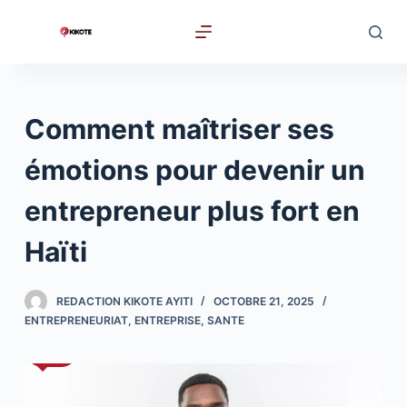
P
a
s
s
e
Comment maîtriser ses
r
a
émotions pour devenir un
u
entrepreneur plus fort en
c
o
Haïti
n
t
REDACTION KIKOTE AYITI
OCTOBRE 21, 2025
e
ENTREPRENEURIAT
,
ENTREPRISE
,
SANTE
n
u