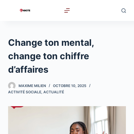
P
a
s
s
e
Change ton mental,
r
a
change ton chiffre
u
d’affaires
c
o
n
MAXIME MILIEN
OCTOBRE 10, 2025
t
ACTIVITÉ SOCIALE
,
ACTUALITÉ
e
n
u