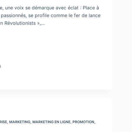
, une voix se démarque avec éclat : Place à
 passionnés, se profile comme le fer de lance
on Révolutionists »,…
S
RISE
,
MARKETING
,
MARKETING EN LIGNE
,
PROMOTION
,