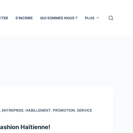
CTER
S’INCRIRE
QUI SOMMES NOUS ?
PLUS
,
ENTREPRISE
,
HABILLEMENT
,
PROMOTION
,
SERVICE
Fashion Haïtienne!