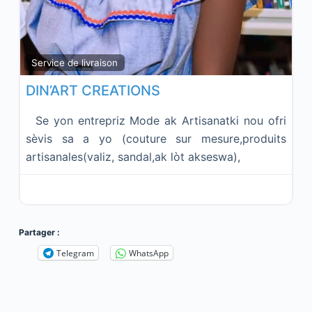
Fav
Service de livraison
DIN’ART CREATIONS
Se yon entrepriz Mode ak Artisanatki nou ofri
sèvis sa a yo (couture sur mesure,produits
artisanales(valiz, sandal,ak lòt akseswa),
Partager :
Telegram
WhatsApp